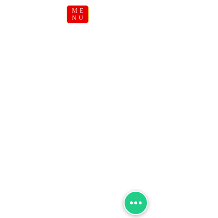
ME
NU
Trocas e Devoluções
Política de Entrega
Política de Privacidade
Nosso Site é Seguro?
CAMISAS PQ? - QUESTIONE SEMPRE
CNPJ:
17.200.091
/0001-01 - CONTATO:
(85) 98783-4346
-
camisaspq@gmail.com