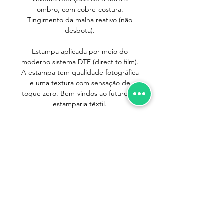
ombro, com cobre-costura.
Tingimento da malha reativo (não
desbota).
Estampa aplicada por meio do
moderno sistema DTF (direct to film).
A estampa tem qualidade fotográfica
e uma textura com sensação de
toque zero. Bem-vindos ao futuro da
estamparia têxtil.
IMPORTANTE
Pequenos cuidados no dia-a-dia são
importantes para que suas camisetas
durem mais. Seguindo as instruções
abaixo você terá sua camiseta sempre
Trocas e Devoluções
nova!
Política de Entrega
- Ao lavar separe as camisetas em claras,
Política de Privacidade
escuras e coloridas. Isso evita que as