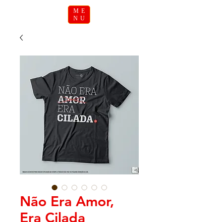
ME
NU
Não Era Amor,
Era Cilada