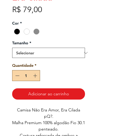
Preço
R$ 79,00
Cor
*
Tamanho
*
Quantidade
*
Adicionar ao carrinho
Camisa Não Era Amor, Era Cilada
pQ?.
Malha Premium 100% algodão Fio 30.1
penteado.
Costura reforçada de ombro a