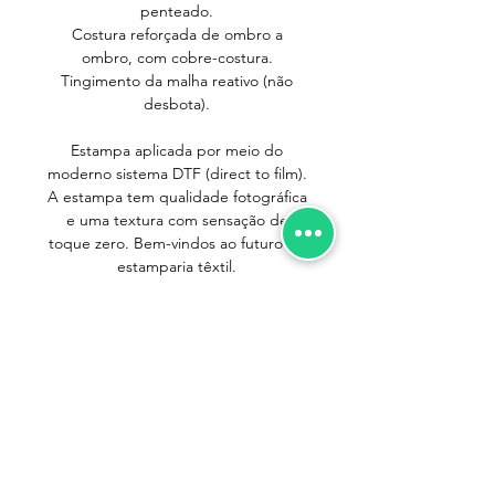
penteado.
Costura reforçada de ombro a
ombro, com cobre-costura.
Tingimento da malha reativo (não
desbota).
Estampa aplicada por meio do
moderno sistema DTF (direct to film).
A estampa tem qualidade fotográfica
e uma textura com sensação de
toque zero. Bem-vindos ao futuro da
estamparia têxtil.
IMPORTANTE
Pequenos cuidados no dia-a-dia são
importantes para que suas camisetas
durem mais. Seguindo as instruções
abaixo você terá sua camiseta sempre
Trocas e Devoluções
nova!
Política de Entrega