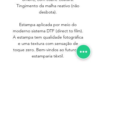
Tingimento da malha reativo (não
desbota).
Estampa aplicada por meio do
moderno sistema DTF (direct to film).
A estampa tem qualidade fotográfica
e uma textura com sensação de
toque zero. Bem-vindos ao futuro da
estamparia têxtil.
IMPORTANTE
Pequenos cuidados no dia-a-dia são
importantes para que suas camisetas
durem mais. Seguindo as instruções
abaixo você terá sua camiseta sempre
Trocas e Devoluções
nova!
Política de Entrega
- Ao lavar separe as camisetas em claras,
Política de Privacidade
escuras e coloridas. Isso evita que as
Nosso Site é Seguro?
camisetas claras fiquem manchadas e que