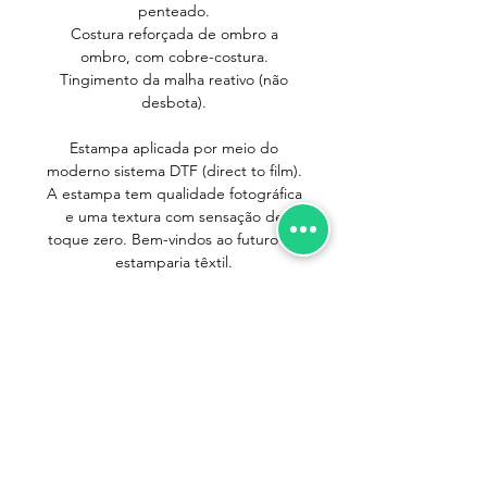
penteado.
Costura reforçada de ombro a
ombro, com cobre-costura.
Tingimento da malha reativo (não
desbota).
Estampa aplicada por meio do
moderno sistema DTF (direct to film).
A estampa tem qualidade fotográfica
e uma textura com sensação de
toque zero. Bem-vindos ao futuro da
estamparia têxtil.
IMPORTANTE
Pequenos cuidados no dia-a-dia são
importantes para que suas camisetas
durem mais. Seguindo as instruções
abaixo você terá sua camiseta sempre
Trocas e Devoluções
nova!
Política de Entrega