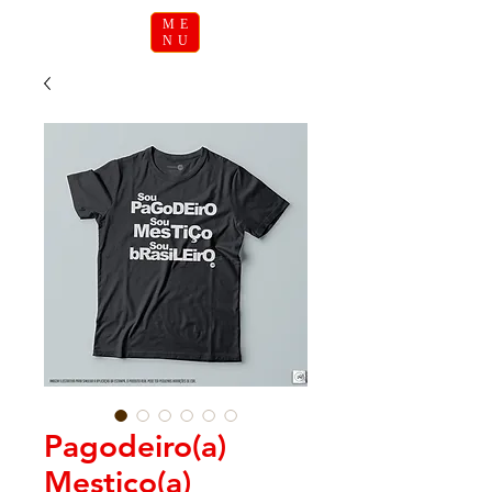
ME
NU
Pagodeiro(a)
Mestiço(a)