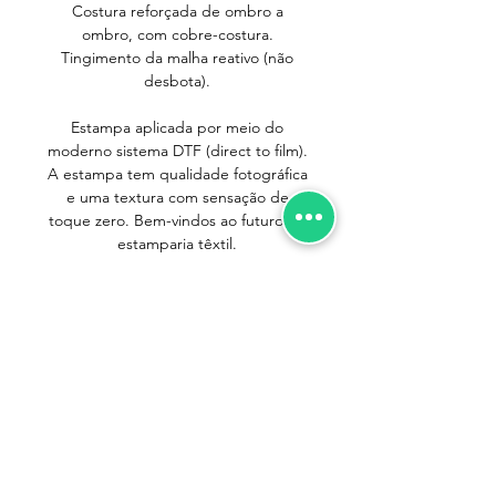
Costura reforçada de ombro a
ombro, com cobre-costura.
Tingimento da malha reativo (não
desbota).
Estampa aplicada por meio do
moderno sistema DTF (direct to film).
A estampa tem qualidade fotográfica
e uma textura com sensação de
toque zero. Bem-vindos ao futuro da
estamparia têxtil.
IMPORTANTE
Pequenos cuidados no dia-a-dia são
importantes para que suas camisetas
durem mais. Seguindo as instruções
abaixo você terá sua camiseta sempre
Trocas e Devoluções
nova!
Política de Entrega
- Ao lavar separe as camisetas em claras,
Política de Privacidade
escuras e coloridas. Isso evita que as