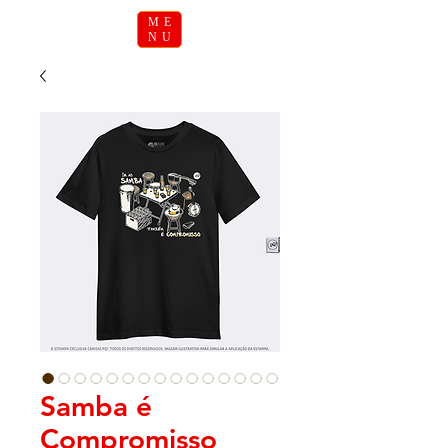
ME
NU
Samba é
Compromisso