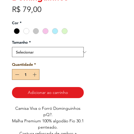
Preço
R$ 79,00
Cor
*
Tamanho
*
Quantidade
*
Adicionar ao carrinho
Camisa Viva o Forró Dominguinhos
pQ?.
Malha Premium 100% algodão Fio 30.1
penteado.
Costura reforçada de ombro a