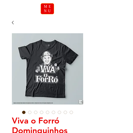
ME
NU
Viva o Forró
Dominguinhos