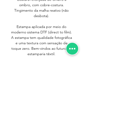
ombro, com cobre-costura.
Tingimento da malha reativo (não
desbota).
Estampa aplicada por meio do
moderno sistema DTF (direct to film).
A estampa tem qualidade fotográfica
e uma textura com sensação de
toque zero. Bem-vindos ao futuro da
estamparia têxtil.
IMPORTANTE
Pequenos cuidados no dia-a-dia são
importantes para que suas camisetas
durem mais. Seguindo as instruções
abaixo você terá sua camiseta sempre
Trocas e Devoluções
nova!
Política de Entrega
- Ao lavar separe as camisetas em claras,
Política de Privacidade
escuras e coloridas. Isso evita que as