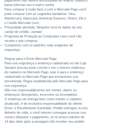
pagamento não haverá necessidade de realizar cadastro,
basta informar seu e-mail e senha.
Para comprar é muito fácil, e com o Mercado Pago você
pode comprar com as seguintes bandeiras: Visa,
Mastercard, Hipercard, American Express, Diners, Elo e
o Cartão Mercado Livre.
Privacidade absoluta. Ninguém verá os dados do seu
cartão de crédito. Jamais!
Programa de Proteção ao Comprador caso você não
receba o que comprou.
Cumprimos com os padrões mais exigentes de
segurança.
Regras para o Envio Mercado Pago
Para sua segurança o endereço cadastrado no site Loja
Sarador precisa estar correto e ser o mesmo endereço
do cadastro no Mercado Pago, pois é para o endereço
cadastrado no Mercado Pago que enviaremos sua
encomenda. Regra estabelecida pelo Mercado Pago para
sua segurança.
Não nos responsabilizamos por nomes, dados ou
endereços divergentes, incorretos ou incompletos.
O endereço de entrega bem como manter o cadastro
atualizado, é de exclusiva responsabilidade do cliente.
Envio e Recebimento Garantido: Pedido entregue ou seu
dinheiro de volta, e você mesmo consegue acessar sua
conta e bloquear o pagamento, se no prazo máximo de
14 dias úteis após a postagem não receber seu pedido.