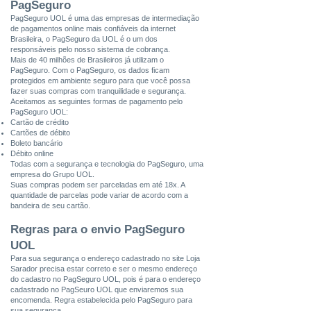
PagSeguro
PagSeguro UOL é uma das empresas de intermediação
de pagamentos online mais confiáveis da internet
Brasileira, o PagSeguro da UOL é o um dos
responsáveis pelo nosso sistema de cobrança.
Mais de 40 milhões de Brasileiros já utilizam o
PagSeguro. Com o PagSeguro, os dados ficam
protegidos em ambiente seguro para que você possa
fazer suas compras com tranquilidade e segurança.
Aceitamos as seguintes formas de pagamento pelo
PagSeguro UOL:
Cartão de crédito
Cartões de débito
Boleto bancário
Débito online
Todas com a segurança e tecnologia do PagSeguro, uma
empresa do Grupo UOL.
Suas compras podem ser parceladas em até 18x. A
quantidade de parcelas pode variar de acordo com a
bandeira de seu cartão.
Regras para o envio PagSeguro
UOL
Para sua segurança o endereço cadastrado no site Loja
Sarador precisa estar correto e ser o mesmo endereço
do cadastro no PagSeguro UOL, pois é para o endereço
cadastrado no PagSeuro UOL que enviaremos sua
encomenda. Regra estabelecida pelo PagSeguro para
sua segurança.