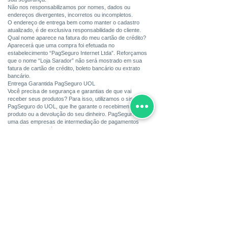
Não nos responsabilizamos por nomes, dados ou
endereços divergentes, incorretos ou incompletos.
O endereço de entrega bem como manter o cadastro
atualizado, é de exclusiva responsabilidade do cliente.
Qual nome aparece na fatura do meu cartão de crédito?
Aparecerá que uma compra foi efetuada no
estabelecimento “PagSeguro Internet Ltda”. Reforçamos
que o nome “Loja Sarador” não será mostrado em sua
fatura de cartão de crédito, boleto bancário ou extrato
bancário.
Entrega Garantida PagSeguro UOL
Você precisa de segurança e garantias de que vai
receber seus produtos? Para isso, utilizamos o sistema
PagSeguro do UOL, que lhe garante o recebimento do
produto ou a devolução do seu dinheiro. PagSeguro é
uma das empresas de intermediação de pagamentos
online, mais confiável da internet Brasileira, o PagSeguro
da UOL é responsável pelo nosso sistema de cobrança
Com isso, o nome que aparecerá em seu boleto, extrato
de conta bancária ou extrato de cartão de crédito será
apenas “PagSeguro Internet Ltda”. Seus dados
financeiros permanecerão em ambiente seguro e serão
mantidos em sigilo pelo PagSeguro UOL, nossa loja não
terá acesso.
Envio Garantido: Pedido entregue ou seu dinheiro de
volta, e você mesmo consegue acessar sua conta e
bloquear o pagamento, se no prazo máximo de 14 dias
úteis após o pedido não receber seu pedido.
Bastando apenas, agora no momento da compra